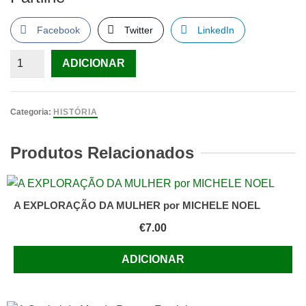
Facebook
Twitter
LinkedIn
Quantidade
ADICIONAR
de
A
Itália
Categoria:
HISTÓRIA
de
Berlinguer
Produtos Relacionados
De
Patrick
Meney
A EXPLORAÇÃO DA MULHER por MICHELE NOEL
€
7.00
ADICIONAR