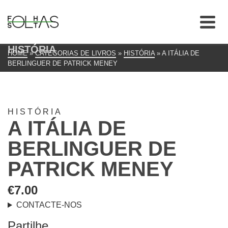
HISTÓRIA
HOME
»
CATEGORIAS DE LIVROS
»
HISTÓRIA
»
A ITÁLIA DE
BERLINGUER DE PATRICK MENEY
HISTÓRIA
A ITÁLIA DE
BERLINGUER DE
PATRICK MENEY
€
7.00
CONTACTE-NOS
Partilhe