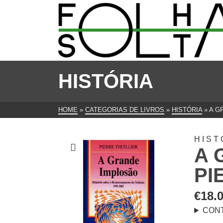
HISTÓRIA
HOME
»
CATEGORIAS DE LIVROS
»
HISTÓRIA
»
A G
HIST
A 
PI
€
18.
CON