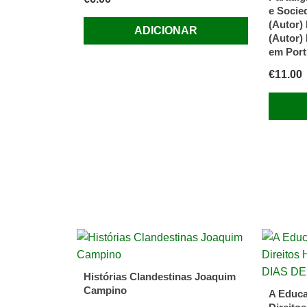
e Socie
(Autor
ADICIONAR
(Autor) 
em Por
€
11.00
Histórias Clandestinas Joaquim
Campino
A Educa