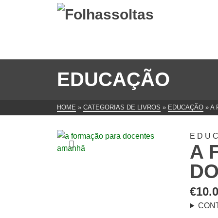
EDUCAÇÃO
HOME
»
CATEGORIAS DE LIVROS
»
EDUCAÇÃO
»
A
EDU
A 
DO
€
10.
CON