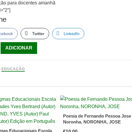
ção para docentes amanhã
=”2″]
lhe
cebook
Twitter
LinkedIn
ade
ADICIONAR
o
:
EDUCAÇÃO
s
Poesia de Fernando Pessoa Jose
Noronha, NORONHA, JOSE
mas Educacionais Escola
€
10.00