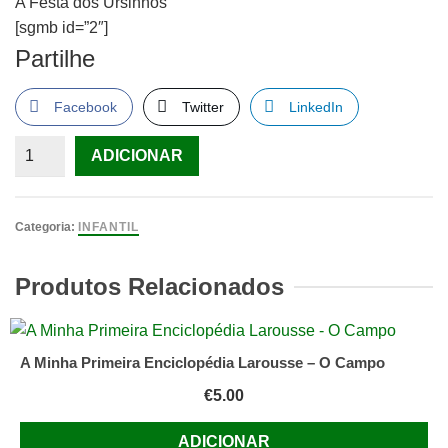
A Festa dos Ursinhos
[sgmb id=”2″]
Partilhe
Facebook
Twitter
LinkedIn
Quantidade
ADICIONAR
de
A
Festa
Categoria:
INFANTIL
dos
Ursinhos
Produtos Relacionados
A Minha Primeira Enciclopédia Larousse – O Campo
€
5.00
ADICIONAR