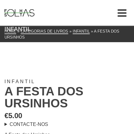
INFANTIL
HOME
»
CATEGORIAS DE LIVROS
»
INFANTIL
»
A FESTA DOS
URSINHOS
INFANTIL
A FESTA DOS
URSINHOS
€
5.00
CONTACTE-NOS