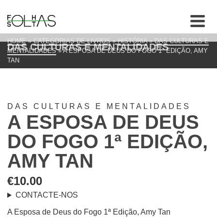
HOME
»
CATEGORIAS DE LIVROS
»
HISTÓRIA
»
DAS CULTURAS E
DAS CULTURAS E MENTALIDADES
MENTALIDADES
»
A ESPOSA DE DEUS DO FOGO 1ª EDIÇÃO, AMY
TAN
DAS CULTURAS E MENTALIDADES
A ESPOSA DE DEUS
DO FOGO 1ª EDIÇÃO,
AMY TAN
€
10.00
CONTACTE-NOS
A Esposa de Deus do Fogo 1ª Edição, Amy Tan