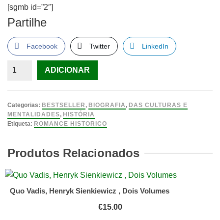
[sgmb id=”2″]
Partilhe
Facebook
Twitter
LinkedIn
Quantidade
ADICIONAR
de
A
Esposa
Categorias:
BESTSELLER
,
BIOGRAFIA
,
DAS CULTURAS E
de
MENTALIDADES
,
HISTÓRIA
Etiqueta:
ROMANCE HISTORICO
Deus
do
Produtos Relacionados
Fogo
1ª
Edição,
Amy
Quo Vadis, Henryk Sienkiewicz , Dois Volumes
Tan
€
15.00