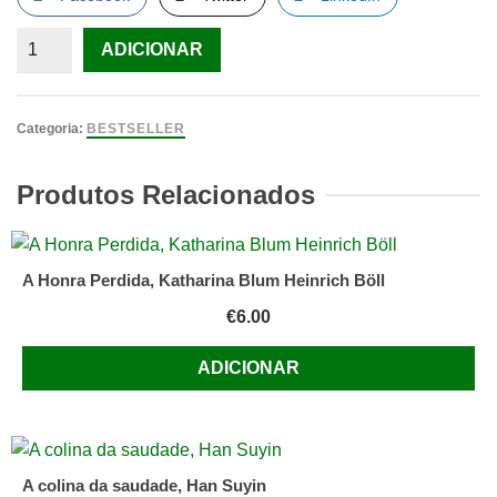
Quantidade
ADICIONAR
de
A
Encomendação
Categoria:
BESTSELLER
das
Almas
Produtos Relacionados
de
João
Aguiar
A Honra Perdida, Katharina Blum Heinrich Böll
€
6.00
ADICIONAR
A colina da saudade, Han Suyin