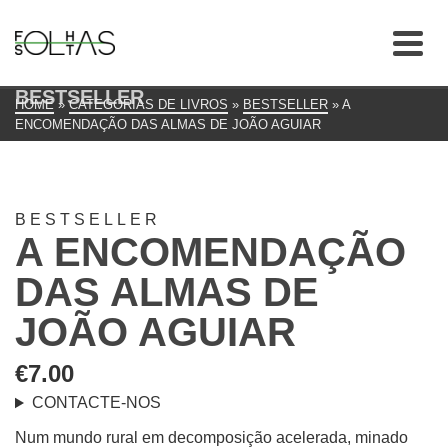
BESTSELLER
HOME
»
CATEGORIAS DE LIVROS
»
BESTSELLER
»
A
ENCOMENDAÇÃO DAS ALMAS DE JOÃO AGUIAR
BESTSELLER
A ENCOMENDAÇÃO
DAS ALMAS DE
JOÃO AGUIAR
€
7.00
CONTACTE-NOS
Num mundo rural em decomposição acelerada, minado