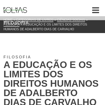
HOME
»
CATEGORIAS DE LIVROS
»
CIÊNCIAS SOCIAIS
»
FILOSOFIA
FILOSOFIA
»
A EDUCAÇÃO E OS LIMITES DOS DIREITOS
HUMANOS DE ADALBERTO DIAS DE CARVALHO
FILOSOFIA
A EDUCAÇÃO E OS
LIMITES DOS
DIREITOS HUMANOS
DE ADALBERTO
DIAS DE CARVALHO