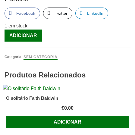
Facebook
Twitter
LinkedIn
1 em stock
Quantidade
ADICIONAR
de
A
Conspiração
Categoria:
SEM CATEGORIA
de
Atlântida
Produtos Relacionados
-
Livro
1
O solitário Faith Baldwin
[Livro]
€
0.00
ADICIONAR