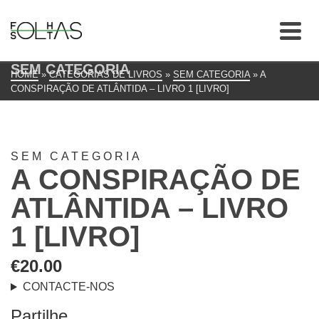
SEM CATEGORIA
HOME
»
CATEGORIAS DE LIVROS
»
SEM CATEGORIA
»
A
CONSPIRAÇÃO DE ATLÂNTIDA – LIVRO 1 [LIVRO]
SEM CATEGORIA
A CONSPIRAÇÃO DE
ATLÂNTIDA – LIVRO
1 [LIVRO]
€
20.00
CONTACTE-NOS
Partilhe