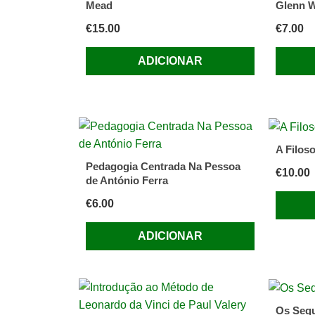
Mead
Glenn W
€
15.00
€
7.00
ADICIONAR
A Filoso
Pedagogia Centrada Na Pessoa
€
10.00
de António Ferra
€
6.00
ADICIONAR
Os Sequ