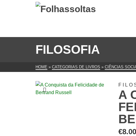
FILOSOFIA
HOME
»
CATEGORIAS DE LIVROS
»
CIÊNCIAS SOCI
FILO
A 
FE
BE
€
8.0