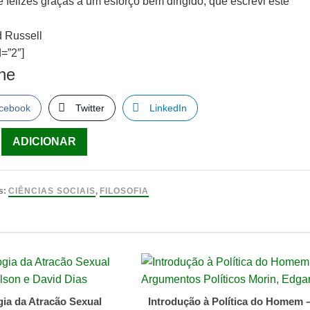
e felizes graças a um esforço bem dirigido, que escrevi este
d Russell
=”2″]
lhe
cebook
Twitter
LinkedIn
ade
ADICIONAR
ta
s:
CIÊNCIAS SOCIAIS
,
FILOSOFIA
ade
d
gia da Atracão Sexual
Introdução à Política do Homem 