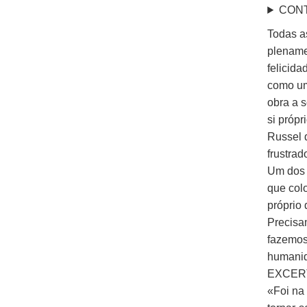
CON
Todas a
plename
felicida
como um
obra a 
si própr
Russel 
frustra
Um dos 
que col
próprio
Precisa
fazemos
humani
EXCER
«Foi na