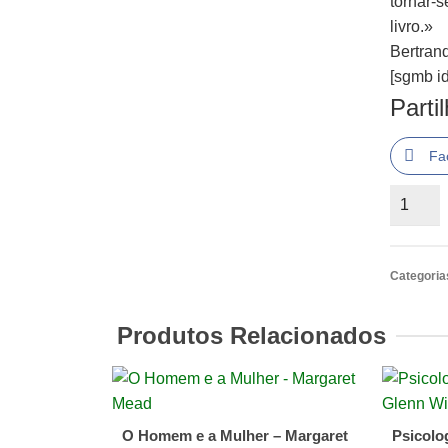
tornar-s
livro.»
Bertran
[sgmb id
Parti
Fa
Quantid
de
A
Conquis
Categoria
da
Felicid
Produtos Relacionados
de
Bertran
Russell
O Homem e a Mulher – Margaret
Psicolo