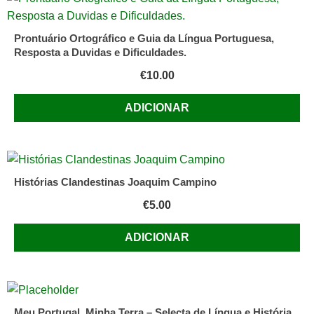
Dinis
de
Prontuário Ortográfico e Guia da Língua Portuguesa,
Maria
Resposta a Duvidas e Dificuldades.
Lívia
€
10.00
Diana
de
ADICIONAR
Araújo
Marchon
Histórias Clandestinas Joaquim Campino
€
5.00
ADICIONAR
Meu Portugal, Minha Terra – Selecta de Língua e História