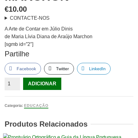
€
10.00
CONTACTE-NOS
A Arte de Contar em Júlio Dinis
de Maria Lívia Diana de Araújo Marchon
[sgmb id=”2″]
Partilhe
Facebook
Twitter
LinkedIn
Quantidade
ADICIONAR
de
A
Arte
Categoria:
EDUCAÇÃO
de
Contar
Produtos Relacionados
em
Júlio