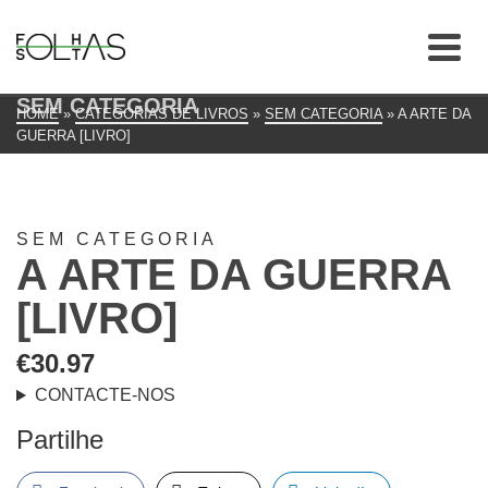
SEM CATEGORIA
HOME
»
CATEGORIAS DE LIVROS
»
SEM CATEGORIA
»
A ARTE DA
GUERRA [LIVRO]
SEM CATEGORIA
A ARTE DA GUERRA
[LIVRO]
€
30.97
CONTACTE-NOS
Partilhe