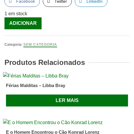
Facebook
Twitter
LinkedIn
1 em stock
Quantidade
ADICIONAR
de
A
Arte
Categoria:
SEM CATEGORIA
da
Guerra
Produtos Relacionados
[Livro]
Férias Malditas – Libba Bray
LER MAIS
E o Homem Encontrou o Cão Konrad Lorenz