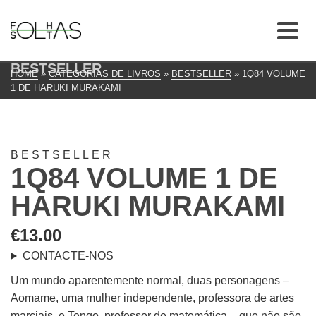
BESTSELLER
HOME
»
CATEGORIAS DE LIVROS
»
BESTSELLER
»
1Q84 VOLUME
1 DE HARUKI MURAKAMI
BESTSELLER
1Q84 VOLUME 1 DE
HARUKI MURAKAMI
€
13.00
CONTACTE-NOS
Um mundo aparentemente normal, duas personagens –
Aomame, uma mulher independente, professora de artes
marciais, e Tengo, professor de matemática – que não são