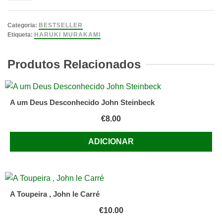
1Q84
Volume
Categoria:
BESTSELLER
1
Etiqueta:
HARUKI MURAKAMI
de
Haruki
Produtos Relacionados
Murakami
A um Deus Desconhecido John Steinbeck
€
8.00
ADICIONAR
A Toupeira , John le Carré
€
10.00