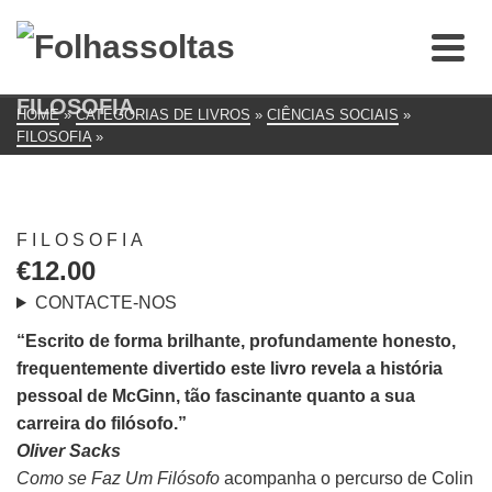
FILOSOFIA
HOME
»
CATEGORIAS DE LIVROS
»
CIÊNCIAS SOCIAIS
»
FILOSOFIA
»
FILOSOFIA
€
12.00
CONTACTE-NOS
“Escrito de forma brilhante, profundamente honesto,
frequentemente divertido este livro revela a história
pessoal de McGinn, tão fascinante quanto a sua
carreira do filósofo.”
Oliver Sacks
Como se Faz Um Filósofo
acompanha o percurso de Colin