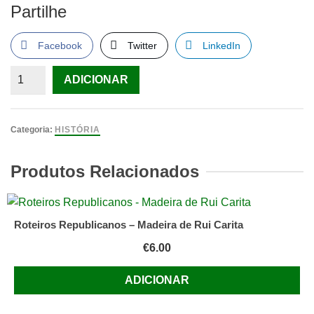
Partilhe
Facebook
Twitter
LinkedIn
Quantidade
ADICIONAR
de
10
Anos
Categoria:
HISTÓRIA
de
Política
Produtos Relacionados
Ambiental
O
Movimento
Roteiros Republicanos – Madeira de Rui Carita
do
€
6.00
Pião
De
ADICIONAR
João
de