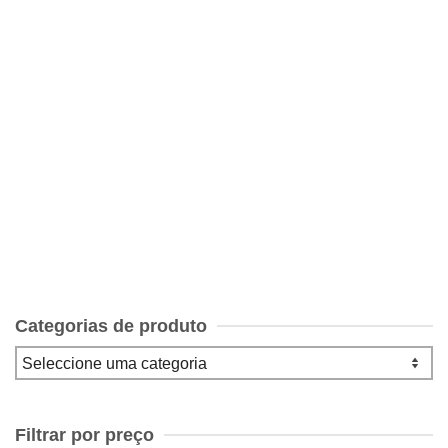
Em Aljubarrota Não há Derrota!
€
4.50
Categorias de produto
Filtrar por preço