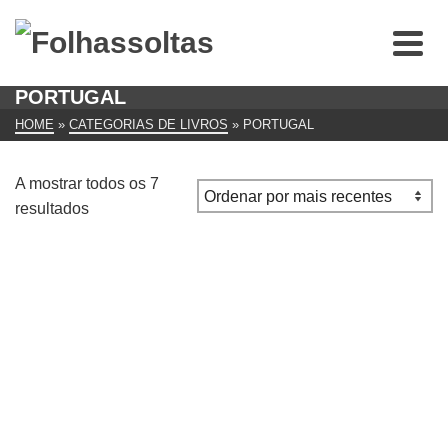
PORTUGAL
HOME
»
CATEGORIAS DE LIVROS
»
PORTUGAL
A mostrar todos os 7
Ordenado
resultados
por
mais
recentes
Lisboa – Guia Urbano
€
10.00