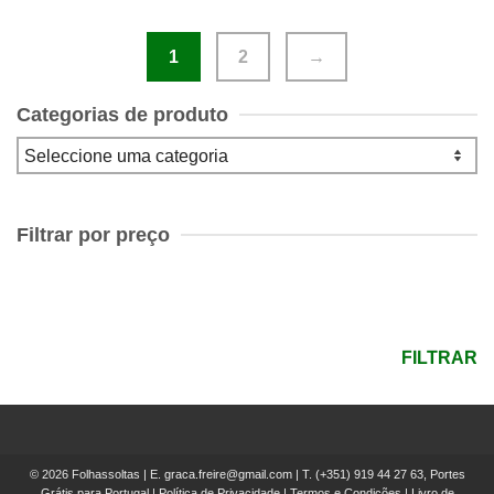
1
2
→
Categorias de produto
Filtrar por preço
Preço
mínimo
Preço
máximo
FILTRAR
© 2026 Folhassoltas | E.
graca.freire@gmail.com
| T.
(+351) 919 44 27 63, Portes
Grátis para Portugal
|
Política de Privacidade
|
Termos e Condições
|
Livro de