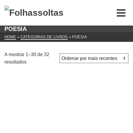
POESIA
HOME
»
CATEGORIAS DE LIVROS
»
POESIA
A mostrar 1–30 de 32
Ordenado
resultados
por
mais
recentes
Todos os afectos : 30 anos de poesia : antologia / José-
António Chocolate
€
17.00