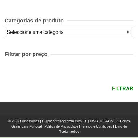
Categorias de produto
Filtrar por preço
Preço
mínimo
Preço
máximo
FILTRAR
© 2026 Folhassoltas | E.
graca.freire@gmail.com
| T.
(+351) 919 44 27 63, Portes
Grátis para Portugal
|
Política de Privacidade
|
Termos e Condições
|
Livro de
Reclamações