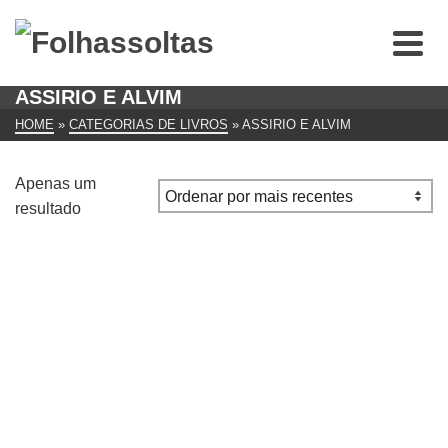
ASSIRIO E ALVIM
HOME
»
CATEGORIAS DE LIVROS
»
ASSIRIO E ALVIM
Apenas um
resultado
Obra Breve Poesia Reunida de Fiama Hasse Pais
Brandão
€
35.00