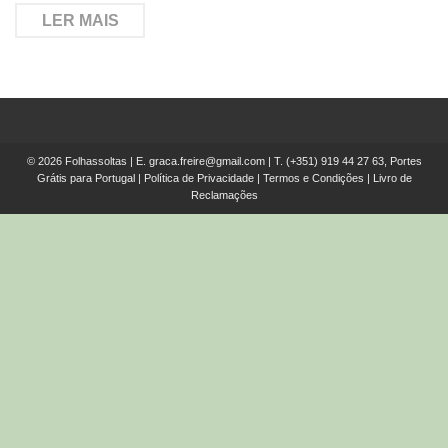
LER MAIS
© 2026 Folhassoltas | E.
graca.freire@gmail.com
| T.
(+351) 919 44 27 63, Portes
Grátis para Portugal
|
Política de Privacidade
|
Termos e Condições
|
Livro de
Reclamações