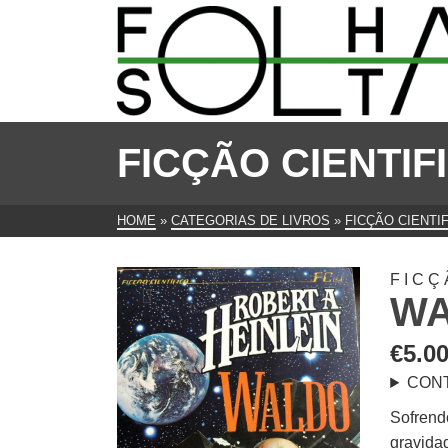
FICÇÃO CIENTIF
HOME
»
CATEGORIAS DE LIVROS
»
FICÇÃO CIENTIF
FICÇ
W
€
5.0
CON
Sofrend
gravidad