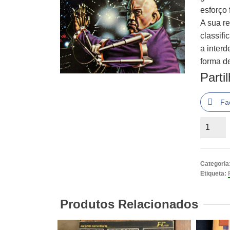
esforço 
A sua r
classif
a interd
forma de
Parti
Fa
Quantid
de
Waldo
Categoria
Etiqueta:
Produtos Relacionados