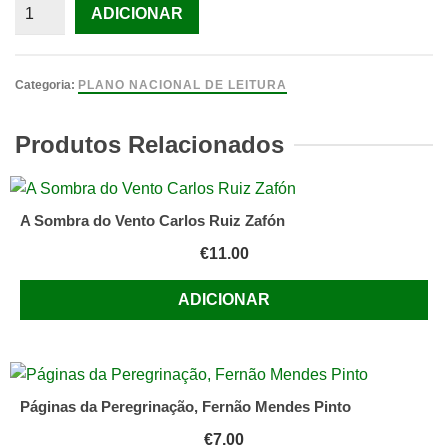
Quantidade
ADICIONAR
de
Viva
Dom
Categoria:
PLANO NACIONAL DE LEITURA
Quixote
de
Produtos Relacionados
José
Jorge
Letria;
A Sombra do Vento Carlos Ruiz Zafón
Ilustração:
€
11.00
Raffaello
Bergonse
ADICIONAR
Páginas da Peregrinação, Fernão Mendes Pinto
€
7.00