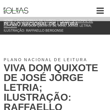
HOME
»
CATEGORIAS DE LIVROS
»
PLANO NACIONAL DE
PLANO NACIONAL DE LEITURA
LEITURA
»
VIVA DOM QUIXOTE DE JOSÉ JORGE LETRIA;
ILUSTRAÇÃO: RAFFAELLO BERGONSE
PLANO NACIONAL DE LEITURA
VIVA DOM QUIXOTE
DE JOSÉ JORGE
LETRIA;
ILUSTRAÇÃO:
RAFFAELLO