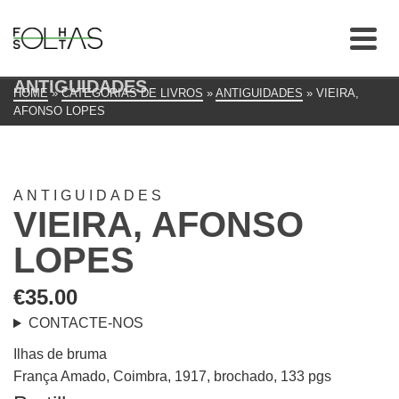
ANTIGUIDADES
HOME
»
CATEGORIAS DE LIVROS
»
ANTIGUIDADES
»
VIEIRA,
AFONSO LOPES
ANTIGUIDADES
VIEIRA, AFONSO
LOPES
€
35.00
CONTACTE-NOS
Ilhas de bruma
França Amado, Coimbra, 1917, brochado, 133 pgs