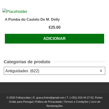
A Pomba do Castelo De M. Delly
€
25.00
ADICIONAR
Categorias de produto
© 2026 Folhassoltas | E.
graca.freire@gmail.com
| T.
(+351) 919 44 27 63, Portes
Grátis para Portugal
|
Política de Privacidade
|
Termos e Condições
|
Livro de
Reclamações