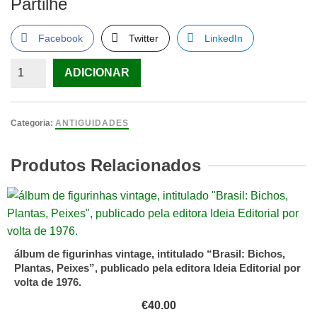
Partilhe
Facebook
Twitter
LinkedIn
Quantidade
ADICIONAR
de
VIEIRA,
AFONSO
Categoria:
ANTIGUIDADES
LOPES
Produtos Relacionados
álbum de figurinhas vintage, intitulado “Brasil: Bichos,
Plantas, Peixes”, publicado pela editora Ideia Editorial por
volta de 1976.
€
40.00