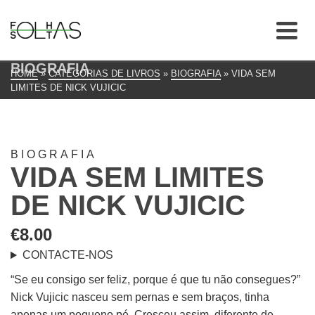
BIOGRAFIA
HOME
»
CATEGORIAS DE LIVROS
»
BIOGRAFIA
»
VIDA SEM
LIMITES DE NICK VUJICIC
BIOGRAFIA
VIDA SEM LIMITES
DE NICK VUJICIC
€
8.00
CONTACTE-NOS
“Se eu consigo ser feliz, porque é que tu não consegues?”
Nick Vujicic nasceu sem pernas e sem braços, tinha
apenas um pequeno pé. Cresceu assim, diferente de