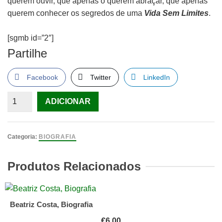
querem ouvir, que apenas o querem abraçar, que apenas
querem conhecer os segredos de uma
Vida Sem Limites
.
[sgmb id=”2″]
Partilhe
Facebook
Twitter
LinkedIn
Quantidade
ADICIONAR
de
Vida
Sem
Categoria:
BIOGRAFIA
Limites
de
Produtos Relacionados
Nick
Vujicic
Beatriz Costa, Biografia
€
6.00