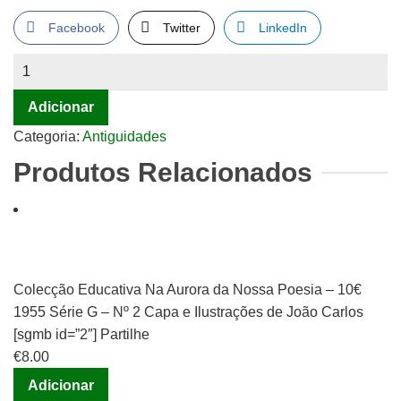
Facebook
Twitter
LinkedIn
Quantidade
de
Adicionar
Vida
Ethérea,
Categoria:
Antiguidades
Teixeira
Produtos Relacionados
de
Pascoaes,
2
edição
Colecção Educativa Na Aurora da Nossa Poesia – 10€
1955 Série G – Nº 2 Capa e Ilustrações de João Carlos
[sgmb id=”2″] Partilhe
€
8.00
Adicionar