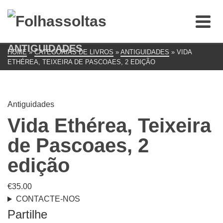
ANTIGUIDADES
HOME
»
CATEGORIAS DE LIVROS
»
ANTIGUIDADES
»
VIDA
ETHÉREA, TEIXEIRA DE PASCOAES, 2 EDIÇÃO
Antiguidades
Vida Ethérea, Teixeira
de Pascoaes, 2
edição
€
35.00
CONTACTE-NOS
Partilhe