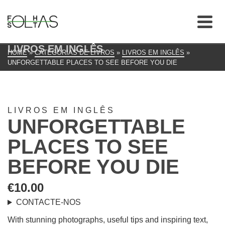
LIVROS EM INGLÊS
HOME
»
CATEGORIAS DE LIVROS
»
LIVROS EM INGLÊS
»
UNFORGETTABLE PLACES TO SEE BEFORE YOU DIE
LIVROS EM INGLÊS
UNFORGETTABLE
PLACES TO SEE
BEFORE YOU DIE
€
10.00
CONTACTE-NOS
With stunning photographs, useful tips and inspiring text,