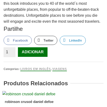
this book introduces you to 40 of the world´s most
unforgettable places, from popular to off-the-beaten-track
destinations. Unforgettable places to see before you die
will engage and excite even the most seasoned travelers.
Partilhe
Facebook
Twitter
LinkedIn
Quantidade
ADICIONAR
de
Unforgettable
places
Categorias:
LIVROS EM INGLÊS
,
VIAGENS
to
see
Produtos Relacionados
before
you
die
robinson crusoé daniel defoe