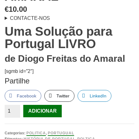
€
10.00
CONTACTE-NOS
Uma Solução para
Portugal
LIVRO
de
Diogo Freitas do Amaral
[sgmb id=”2″]
Partilhe
Facebook
Twitter
LinkedIn
Quantidade
ADICIONAR
de
Uma
Solução
Categorias:
POLITICA
,
PORTUGUAL