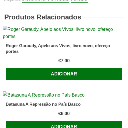
para
Etiquetas:
HISTÓRIA DE PORTUGAL
,
POLTICA
Portugal
LIVRO
Produtos Relacionados
de
Diogo
Freitas
do
Roger Garaudy, Apelo aos Vivos, livro novo, ofereço
Amaral
portes
€
7.00
ADICIONAR
Batasuna A Repressão no País Basco
€
6.00
ADICIONAR