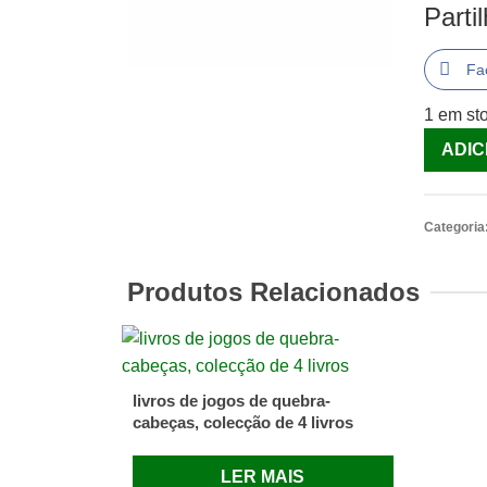
Parti
Fa
1 em st
Quantid
ADIC
de
Uma
Aventur
Categoria
Debaix
da
Produtos Relacionados
Terra
[Livro]
livros de jogos de quebra-
cabeças, colecção de 4 livros
LER MAIS