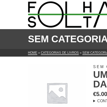
SEM CATEGORI
HOME
»
CATEGORIAS DE LIVROS
»
SEM CATEGORI
SEM 
UM
DA
€
5.0
CON