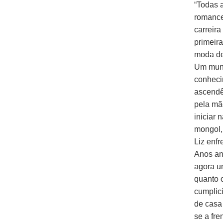
“Todas 
romance
carreira
primeira
moda de
Um mund
conheci
ascendê
pela mã
iniciar 
mongol,
Liz enf
Anos an
agora u
quanto 
cumplic
de casa 
se a fre