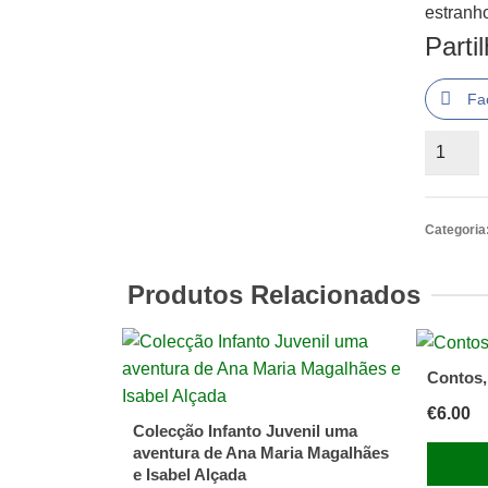
estranh
Parti
Fa
Quantid
de
Uma
Americ
Categoria
Em
Pequim
Produtos Relacionados
Contos,
€
6.00
Colecção Infanto Juvenil uma
aventura de Ana Maria Magalhães
e Isabel Alçada