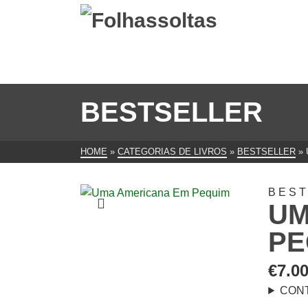
BESTSELLER
HOME
»
CATEGORIAS DE LIVROS
»
BESTSELLER
»
BES
UM
PE
€
7.0
CON