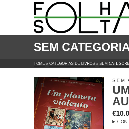
SEM CATEGORI
HOME
»
CATEGORIAS DE LIVROS
»
SEM CATEGORI
SEM 
UM
AU
€
10.
CON