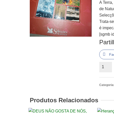
A Terra
de Natu
Selecçõ
Trata-s
é impec
[sgmb id
Parti
Fa
Quantid
de
Um
Planeta
Categoria
Violent
Autor(es
Produtos Relacionados