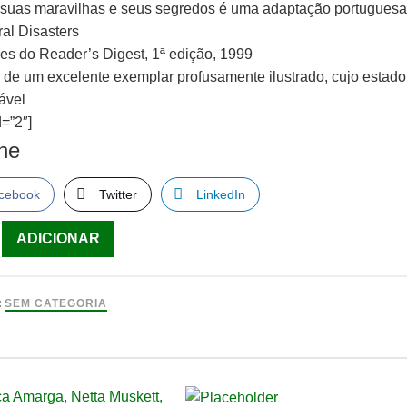
, suas maravilhas e seus segredos é uma adaptação portugues
ral Disasters
es do Reader’s Digest, 1ª edição, 1999
e de um excelente exemplar profusamente ilustrado, cujo estado
ável
=”2″]
lhe
cebook
Twitter
LinkedIn
ade
ADICIONAR
:
SEM CATEGORIA
o
):