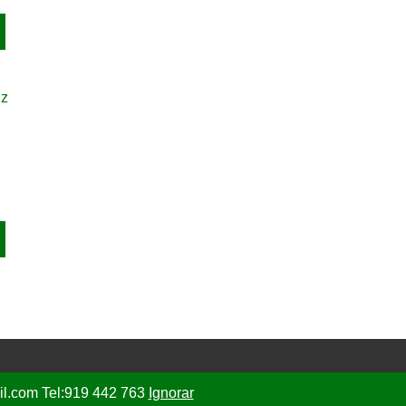
ail.com Tel:919 442 763
Ignorar
mos e Condições
|
Livro de Reclamações