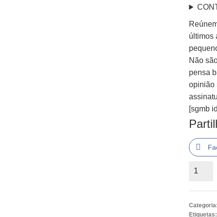
CON
Reúnem-
últimos 
pequeno
Não são 
pensa ba
opinião
assinatu
[sgmb id
Parti
Fa
Quantid
de
Um
Liberal
Categoria
à
Etiquetas