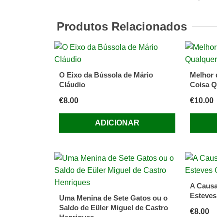
Moda
Antiga
Produtos Relacionados
Francis
José
Viegas
O Eixo da Bússola de Mário
Melhor 
Cláudio
Coisa Q
€
8.00
€
10.00
ADICIONAR
A Causa
Esteves
Uma Menina de Sete Gatos ou o
Saldo de Eüler Miguel de Castro
€
8.00