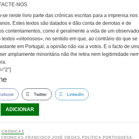
TACTE-NOS
se neste livro parte das crónicas escritas para a imprensa nos
anos. Estes textos são datados e dão conta de derrotas e de
s contentamentos, como é geralmente a vida de um observado
textos «vitoriosos», no sentido em que, ao contrário do que se
stante em Portugal, a opinião não vai a votos. E o facto de um
 ser amplamente minoritária não lhe retira nem legitimidade ne
ra.
=”2″]
lhe
cebook
Twitter
LinkedIn
ade
ADICIONAR
:
CRÓNICAS
:
CRONICAS
,
FRANCISCO JOSÉ VIEGAS
,
POLITICA PORTUGUESA