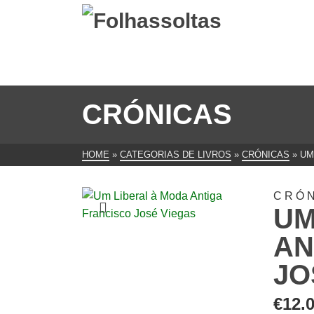
CRÓNICAS
HOME
»
CATEGORIAS DE LIVROS
»
CRÓNICAS
»
UM
CRÓ
UM
AN
JO
€
12.