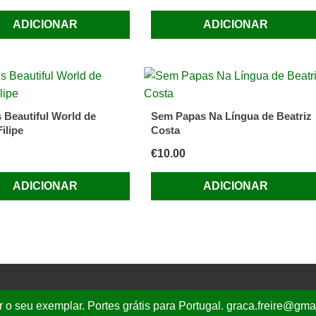
ADICIONAR
ADICIONAR
s Beautiful World de
Sem Papas Na Língua de Beatriz
ilipe
Costa
€
10.00
ADICIONAR
ADICIONAR
r o seu exemplar. Portes grátis para Portugal. graca.freire@gm
mail.com
| T.
(+351) 919 44 27 63, Portes Grátis para Portugal
|
Política de Privacidade
|
Ter