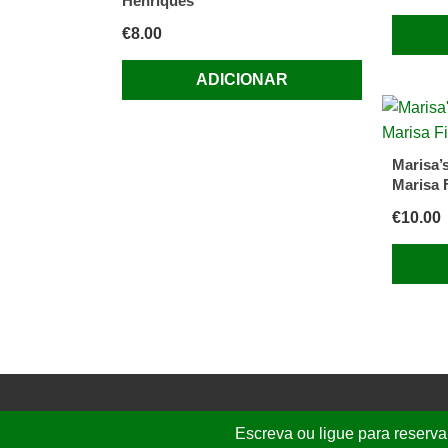
Henriques
€
8.00
ADICIONAR
Marisa’
Marisa F
€
10.00
Escreva ou ligue para reserva
© 2026 Folhassoltas | E.
graca.freire@g