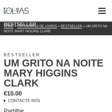
BESTSELLER
HOME
»
CATEGORIAS DE LIVROS
»
BESTSELLER
»
UM GRITO NA
NOITE MARY HIGGINS CLARK
BESTSELLER
UM GRITO NA NOITE
MARY HIGGINS
CLARK
€
10.00
CONTACTE-NOS
Partilhe