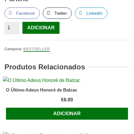
Facebook
Twitter
LinkedIn
Quantidade
ADICIONAR
de
Um
Grito
Categoria:
BESTSELLER
na
Noite
Produtos Relacionados
Mary
Higgins
Clark
O Último Adeus Honoré de Balzac
€
6.00
ADICIONAR