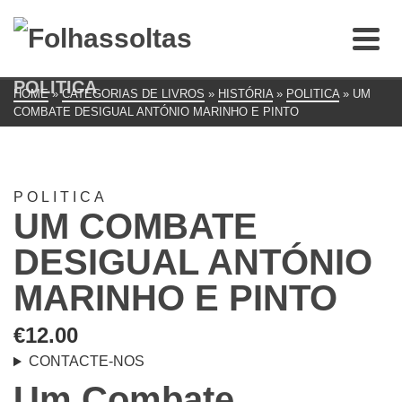
POLITICA
HOME
»
CATEGORIAS DE LIVROS
»
HISTÓRIA
»
POLITICA
»
UM
COMBATE DESIGUAL ANTÓNIO MARINHO E PINTO
POLITICA
UM COMBATE
DESIGUAL ANTÓNIO
MARINHO E PINTO
€
12.00
CONTACTE-NOS
Um Combate