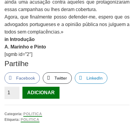
ainda uma acusação contra aqueles que protagonizaram
essas campanhas ou lhes deram cobertura.
Agora, que finalmente posso defender-me, espero que os
advogados portugueses e a opinião pública nos julguem a
todos sem complacências.»
in Introdução
A. Marinho e Pinto
[sgmb id=”2″]
Partilhe
Facebook
Twitter
LinkedIn
Quantidade
ADICIONAR
de
Um
Combate
Categoria:
POLITICA
Desigual
Etiqueta:
POLITICA
António