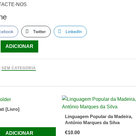
TACTE-NOS
lhe
cebook
Twitter
LinkedIn
ade
ADICIONAR
:
SEM CATEGORIA
rialização,
re
f
ti [Livro]
Linguagem Popular da Madeira,
António Marques da Silva
€
10.00
ADICIONAR