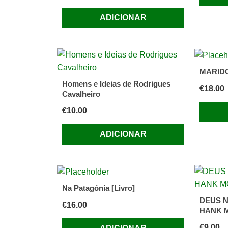
ADICIONAR
MARIDO 
Homens e Ideias de Rodrigues
€
18.00
Cavalheiro
€
10.00
ADICIONAR
Na Patagónia [Livro]
DEUS N
€
16.00
HANK 
€
9.00