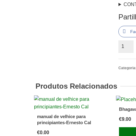
CON
Parti
Fa
Quantid
de
Um
Caso
Categoria
de
Desmate
Produtos Relacionados
Alexand
Aksakof
Bhagava
manual de velhice para
€
9.00
principiantes-Ernesto Cal
€
0.00