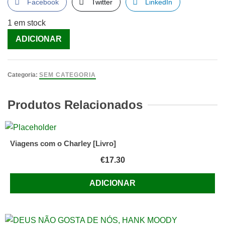
Facebook
Twitter
LinkedIn
1 em stock
Quantidade
ADICIONAR
de
Ultimo
verao
Categoria:
SEM CATEGORIA
(o)
[Livro]
Produtos Relacionados
Viagens com o Charley [Livro]
€
17.30
ADICIONAR