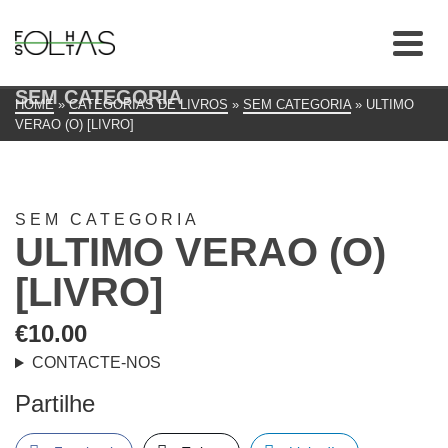
SEM CATEGORIA
HOME
»
CATEGORIAS DE LIVROS
»
SEM CATEGORIA
»
ULTIMO
VERAO (O) [LIVRO]
SEM CATEGORIA
ULTIMO VERAO (O)
[LIVRO]
€
10.00
CONTACTE-NOS
Partilhe