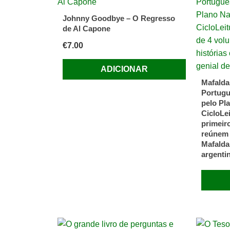
Gosto
do
Johnny Goodbye – O Regresso
Freguê
de Al Capone
de
€
7.00
Rob
Guillory
ADICIONAR
e
Mafalda
John
Portugu
pelo Pl
Layman
CicloLe
primeir
reúnem 
Mafalda
argenti