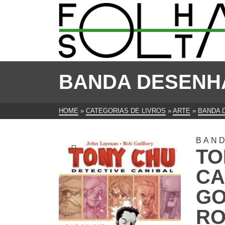
BANDA DESENH
HOME
»
CATEGORIAS DE LIVROS
»
ARTE
»
BANDA 
BAN
TO
CA
GO
RO