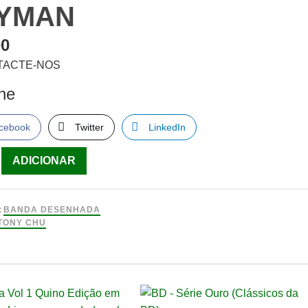
YMAN
00
TACTE-NOS
lhe
cebook
Twitter
LinkedIn
ade
ADICIONAR
:
BANDA DESENHADA
ve
TONY CHU