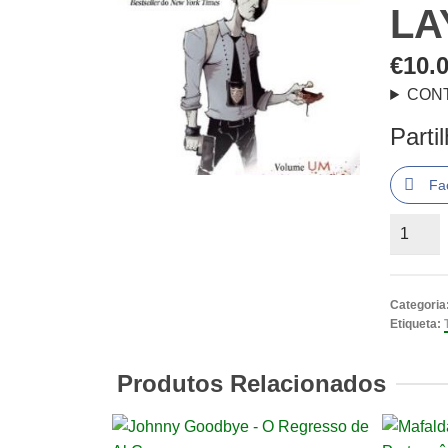
LA
€
10.
CON
Parti
Fa
Quantid
de
Tony
CHU
Categoria
Detecti
Etiqueta:
Canibal
vol.
Produtos Relacionados
1
Ao