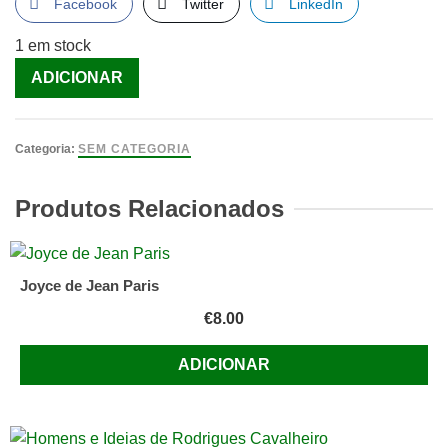
Facebook
Twitter
LinkedIn
1 em stock
Quantidade
ADICIONAR
de
The
Popes
Categoria:
SEM CATEGORIA
-
A
Produtos Relacionados
History
[Livro]
Joyce de Jean Paris
€
8.00
ADICIONAR