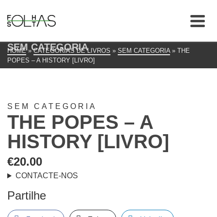
SEM CATEGORIA
HOME
»
CATEGORIAS DE LIVROS
»
SEM CATEGORIA
»
THE
POPES – A HISTORY [LIVRO]
SEM CATEGORIA
THE POPES – A
HISTORY [LIVRO]
€
20.00
CONTACTE-NOS
Partilhe