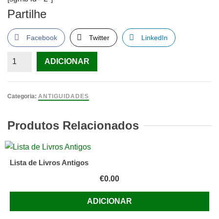
Partilhe
Facebook
Twitter
LinkedIn
Quantidade
ADICIONAR
de
Tesouros
da
Categoria:
ANTIGUIDADES
Literatura
Popular
Produtos Relacionados
Portuguesa
de
A.
Lista de Livros Antigos
M.
€
0.00
Couto
Viana
ADICIONAR
e
Júlio