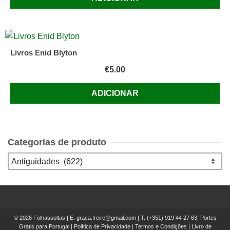
Livros Enid Blyton
€
5.00
ADICIONAR
Categorias de produto
© 2026 Folhassoltas | E.
graca.freire@gmail.com
| T.
(+351) 919 44 27 63, Portes
Grátis para Portugal
|
Política de Privacidade
|
Termos e Condições
|
Livro de