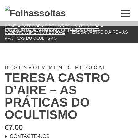
HOME
»
CATEGORIAS DE LIVROS
»
AUTO AJUDA
»
DESENVOLVIMENTO PESSOAL
DESENVOLVIMENTO PESSOAL
»
TERESA CASTRO D’AIRE – AS
PRÁTICAS DO OCULTISMO
DESENVOLVIMENTO PESSOAL
TERESA CASTRO
D’AIRE – AS
PRÁTICAS DO
OCULTISMO
€
7.00
CONTACTE-NOS