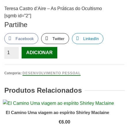
Teresa Castro d’Aire – As Práticas do Ocultismo
[sgmb id=”2″]
Partilhe
Facebook
Twitter
LinkedIn
Quantidade
ADICIONAR
de
Teresa
Castro
Categoria:
DESENVOLVIMENTO PESSOAL
d'Aire
-
Produtos Relacionados
As
Práticas
do
El Camino Uma viagem ao espírito Shirley Maclaine
Ocultismo
€
6.00