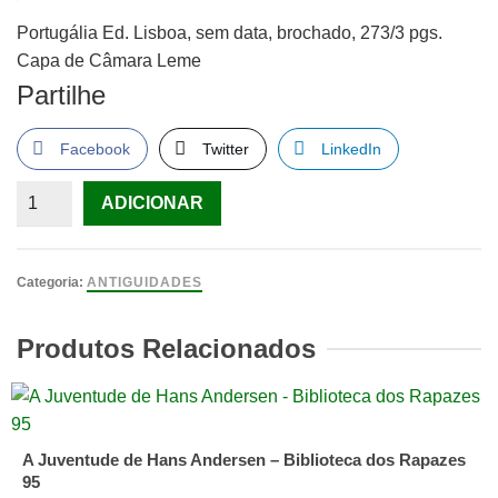
Portugália Ed. Lisboa, sem data, brochado, 273/3 pgs.
Capa de Câmara Leme
Partilhe
Facebook
Twitter
LinkedIn
Quantidade
ADICIONAR
de
Talvez
sejam
Categoria:
ANTIGUIDADES
vagabundos,
Maria
Produtos Relacionados
da
Graça
Freire
A Juventude de Hans Andersen – Biblioteca dos Rapazes
95