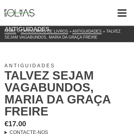
ANTIGUIDADES
HOME
»
CATEGORIAS DE LIVROS
»
ANTIGUIDADES
»
TALVEZ
SEJAM VAGABUNDOS, MARIA DA GRAÇA FREIRE
ANTIGUIDADES
TALVEZ SEJAM
VAGABUNDOS,
MARIA DA GRAÇA
FREIRE
€
17.00
CONTACTE-NOS