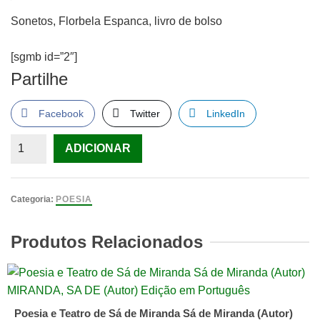
Sonetos, Florbela Espanca, livro de bolso
[sgmb id=”2″]
Partilhe
Facebook
Twitter
LinkedIn
Quantidade
ADICIONAR
de
Sonetos,
Florbela
Categoria:
POESIA
Espanca,
livro
Produtos Relacionados
de
bolso
Poesia e Teatro de Sá de Miranda Sá de Miranda (Autor)