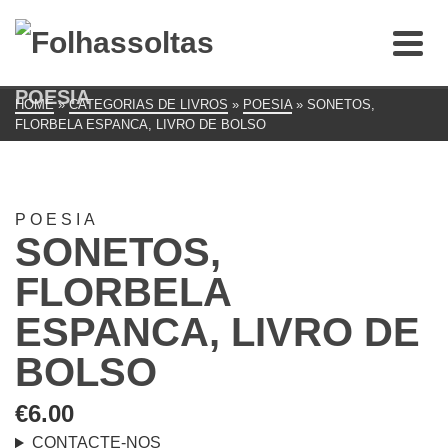
POESIA
HOME
»
CATEGORIAS DE LIVROS
»
POESIA
»
SONETOS,
FLORBELA ESPANCA, LIVRO DE BOLSO
POESIA
SONETOS,
FLORBELA
ESPANCA, LIVRO DE
BOLSO
€
6.00
CONTACTE-NOS