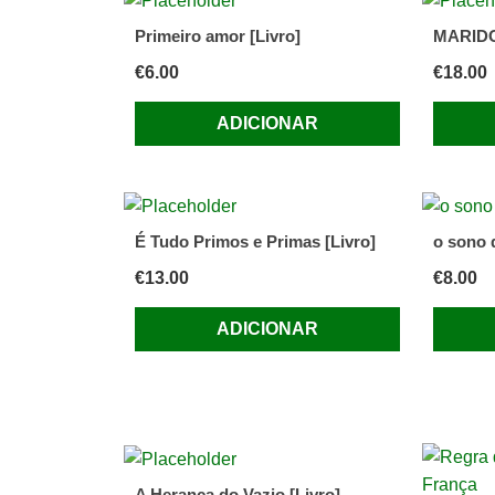
Primeiro amor [Livro]
MARIDO 
€
6.00
€
18.00
ADICIONAR
É Tudo Primos e Primas [Livro]
o sono 
€
13.00
€
8.00
ADICIONAR
A Herança do Vazio [Livro]