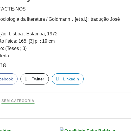
TACTE-NOS
Sociologia da literatura / Goldmann…[et al.] ; tradução José
ção: Lisboa : Estampa, 1972
o física: 165, [3] p. ; 19 cm
: (Teses ; 3)
ferta
lhe
cebook
Twitter
LinkedIn
:
SEM CATEGORIA