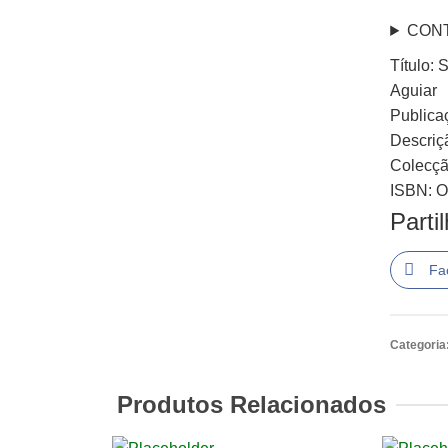
CON
Título: 
Aguiar
Publica
Descriçã
Colecção
ISBN: O
Parti
Fa
Categoria
Produtos Relacionados