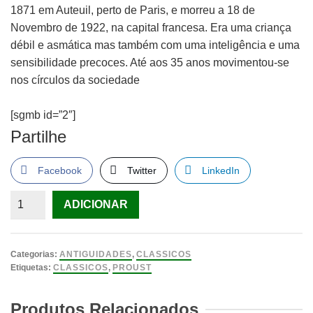
1871 em Auteuil, perto de Paris, e morreu a 18 de
Novembro de 1922, na capital francesa. Era uma criança
débil e asmática mas também com uma inteligência e uma
sensibilidade precoces. Até aos 35 anos movimentou-se
nos círculos da sociedade
[sgmb id=”2″]
Partilhe
Facebook
Twitter
LinkedIn
Quantidade
ADICIONAR
de
Sobre
a
Categorias:
ANTIGUIDADES
,
CLASSICOS
Leitura
Etiquetas:
CLASSICOS
,
PROUST
(2ª
Edição)
Produtos Relacionados