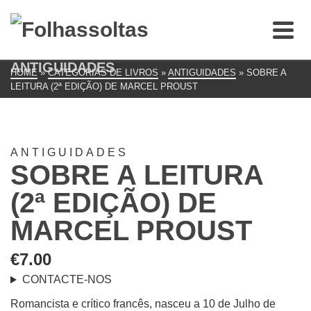
ANTIGUIDADES
HOME
»
CATEGORIAS DE LIVROS
»
ANTIGUIDADES
»
SOBRE A
LEITURA (2ª EDIÇÃO) DE MARCEL PROUST
ANTIGUIDADES
SOBRE A LEITURA
(2ª EDIÇÃO) DE
MARCEL PROUST
€
7.00
CONTACTE-NOS
Romancista e crítico francês, nasceu a 10 de Julho de