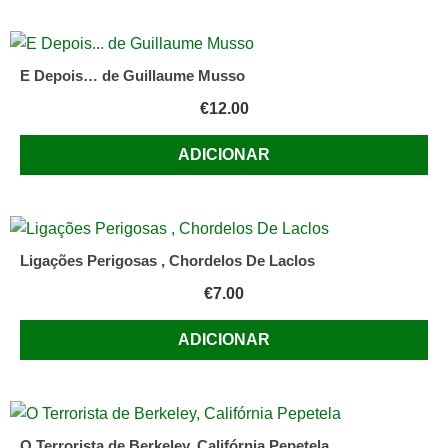
Pinto
Basto,
Maria
E Depois… de Guillaume Musso
Teresa
€
12.00
Salema,
Maria
ADICIONAR
João
Bordallo,
Teresa
Avillez
Ligações Perigosas , Chordelos De Laclos
Ereira
€
7.00
e
Vera
ADICIONAR
Pinto
Basto
O Terrorista de Berkeley, Califórnia Pepetela