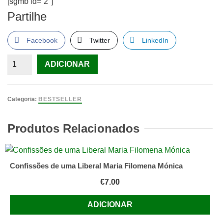
[sgmb id=”2″]
Partilhe
Facebook
Twitter
LinkedIn
Quantidade
ADICIONAR
de
Sete
Mulheres,
Categoria:
BESTSELLER
Sete
Histórias
Produtos Relacionados
de
Maria
Helena
Confissões de uma Liberal Maria Filomena Mónica
Maia,
€
7.00
Mercedes
Balsemão,
ADICIONAR
Vera
Deslandes