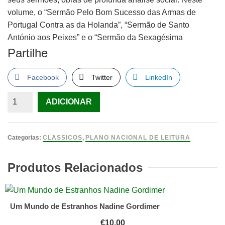
volume, o “Sermão Pelo Bom Sucesso das Armas de
Portugal Contra as da Holanda”, “Sermão de Santo
António aos Peixes” e o “Sermão da Sexagésima
Partilhe
Facebook
Twitter
LinkedIn
Quantidade
ADICIONAR
de
Sermões
Padre
Categorias:
CLASSICOS
,
PLANO NACIONAL DE LEITURA
António
Vieira
Produtos Relacionados
Um Mundo de Estranhos Nadine Gordimer
€
10.00