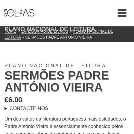
PLANO NACIONAL DE LEITURA
HOME
»
CATEGORIAS DE LIVROS
»
PLANO NACIONAL DE
LEITURA
»
SERMÕES PADRE ANTÓNIO VIEIRA
PLANO NACIONAL DE LEITURA
SERMÕES PADRE
ANTÓNIO VIEIRA
€
6.00
CONTACTE-NOS
Um dos vultos da literatura portuguesa mais estudados, o
Padre António Vieira é essencialmente conhecido pelos
seus sermões, obras de profunda análise social. Neste