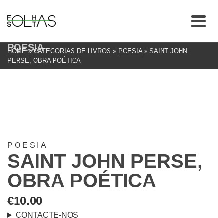
POESIA
HOME
»
CATEGORIAS DE LIVROS
»
POESIA
»
SAINT JOHN
PERSE, OBRA POÉTICA
POESIA
SAINT JOHN PERSE,
OBRA POÉTICA
€
10.00
CONTACTE-NOS