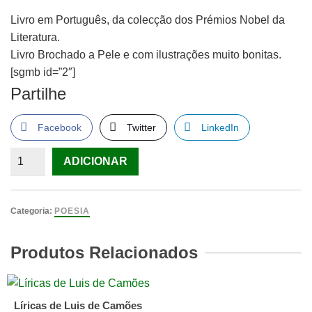
Livro em Português, da colecção dos Prémios Nobel da
Literatura.
Livro Brochado a Pele e com ilustrações muito bonitas.
[sgmb id=”2″]
Partilhe
Facebook
Twitter
LinkedIn
Quantidade
ADICIONAR
de
Saint
John
Categoria:
POESIA
Perse,
Obra
Produtos Relacionados
Poética
Líricas de Luis de Camões