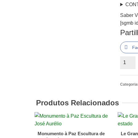
CON
Saber Ve
[sgmb id
Parti
Fa
Quantid
de
Saber
Ver
Categoria
a
Arquitet
Produtos Relacionados
de
Bruno
Zevi,
Arcádia
Monumento à Paz Escultura de
Le Gran