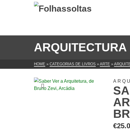
ARQUITECTURA
HOME
»
CATEGORIAS DE LIVROS
»
ARTE
»
ARQUIT
ARQ
SA
AR
BR
€
25.