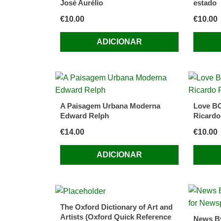
José Aurélio
estado
€
10.00
€
10.00
ADICIONAR
A Paisagem Urbana Moderna
Love BO
Edward Relph
Ricardo
€
14.00
€
10.00
ADICIONAR
The Oxford Dictionary of Art and
Artists (Oxford Quick Reference
News By