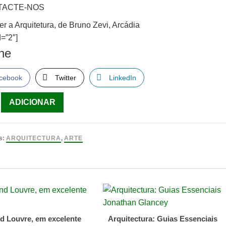
TACTE-NOS
r a Arquitetura, de Bruno Zevi, Arcádia
=”2″]
lhe
cebook
Twitter
LinkedIn
ade
ADICIONAR
s:
ARQUITECTURA
,
ARTE
ura,
d Louvre, em excelente
Arquitectura: Guias Essenciais