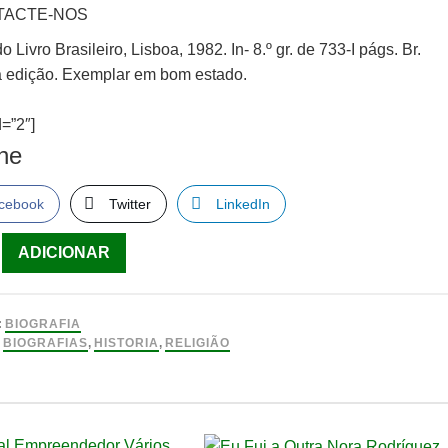
TACTE-NOS
o Livro Brasileiro, Lisboa, 1982. In- 8.º gr. de 733-I págs. Br.
a edição. Exemplar em bom estado.
=”2″]
lhe
cebook
Twitter
LinkedIn
ade
ADICIONAR
:
BIOGRAFIA
:
BIOGRAFIAS
,
HISTORIA
,
RELIGIÃO