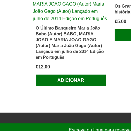
Os Gran
história
€
5.00
O Último Banqueiro Maria João
Babo (Autor) BABO, MARIA
JOAO E MARIA JOAO GAGO
(Autor) Maria João Gago (Autor)
Lançado em julho de 2014 Edição
em Português
€
12.00
ADICIONAR
Escreva ou ligue para reserva