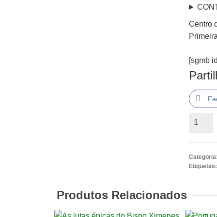
CON
Centro d
Primeir
[sgmb id
Parti
Fa
Quantid
de
S.
João
Categoria
de
Etiquetas
Deus.
Sua
Produtos Relacionados
Vida.
Sua