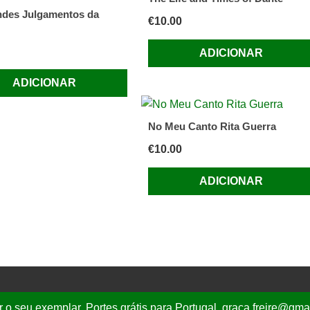
des Julgamentos da
€
10.00
ADICIONAR
ADICIONAR
No Meu Canto Rita Guerra
€
10.00
ADICIONAR
r o seu exemplar. Portes grátis para Portugal. graca.freire@gm