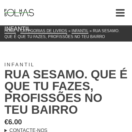
INFANTIL
HOME
»
CATEGORIAS DE LIVROS
»
INFANTIL
»
RUA SESAMO.
QUE É QUE TU FAZES, PROFISSÕES NO TEU BAIRRO
INFANTIL
RUA SESAMO. QUE É
QUE TU FAZES,
PROFISSÕES NO
TEU BAIRRO
€
6.00
CONTACTE-NOS