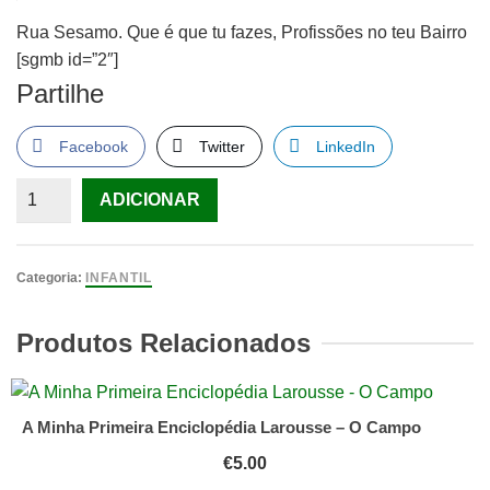
Rua Sesamo. Que é que tu fazes, Profissões no teu Bairro
[sgmb id=”2″]
Partilhe
Facebook
Twitter
LinkedIn
Quantidade
ADICIONAR
de
Rua
Sesamo.
Categoria:
INFANTIL
Que
é
Produtos Relacionados
que
tu
fazes,
A Minha Primeira Enciclopédia Larousse – O Campo
Profissões
€
5.00
no