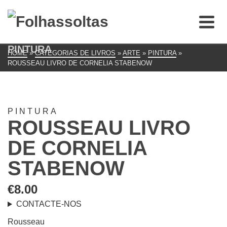
PINTURA
HOME
»
CATEGORIAS DE LIVROS
»
ARTE
»
PINTURA
»
ROUSSEAU LIVRO DE CORNELIA STABENOW
PINTURA
ROUSSEAU LIVRO
DE CORNELIA
STABENOW
€
8.00
CONTACTE-NOS
Rousseau