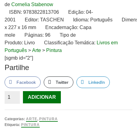
de
Cornelia Stabenow
ISBN:
9783822813706
Edição:
04-
2001
Editor:
TASCHEN
Idioma:
Português
Dimen
x 227 x 16 mm
Encadernação:
Capa
mole
Páginas:
96
Tipo de
Produto:
Livro
Classificação Temática:
Livros em
Português
>
Arte
>
Pintura
[sgmb id=”2″]
Partilhe
Facebook
Twitter
LinkedIn
Quantidade
ADICIONAR
de
Rousseau
LIVRO
Categorias:
ARTE
,
PINTURA
de
Etiqueta:
PINTURA
Cornelia