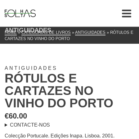
ANTIGUIDADES
HOME
»
CATEGORIAS DE LIVROS
»
ANTIGUIDADES
»
RÓTULOS E
CARTAZES NO VINHO DO PORTO
ANTIGUIDADES
RÓTULOS E
CARTAZES NO
VINHO DO PORTO
€
60.00
CONTACTE-NOS
Colecção Portucale. Edições Inapa. Lisboa. 2001.