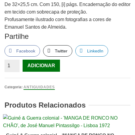
De 32×25,5 cm. Com 150, [i] págs. Encadernação do editor
em tecido com sobrecapa de proteção.
Profusamente ilustrado com fotografias a cores de
Emanuel Santos de Almeida.
Partilhe
Facebook
Twitter
LinkedIn
Quantidade
ADICIONAR
de
Rótulos
E
Categoria:
ANTIGUIDADES
Cartazes
No
Produtos Relacionados
Vinho
Do
Porto