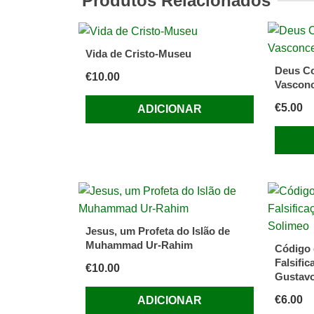
Produtos Relacionados
Para
um
rosário
Vida de Cristo-Museu
jubilal
Deus Co
€
10.00
Vasconc
€
5.00
ADICIONAR
Jesus, um Profeta do Islão de
Muhammad Ur-Rahim
Código 
Falsific
€
10.00
Gustavo
€
6.00
ADICIONAR